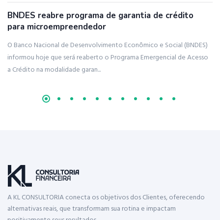
BNDES reabre programa de garantia de crédito
T
para microempreendedor
u
O Banco Nacional de Desenvolvimento Econômico e Social (BNDES)
As
informou hoje que será reaberto o Programa Emergencial de Acesso
13
a Crédito na modalidade garan...
pr
A KL CONSULTORIA conecta os objetivos dos Clientes, oferecendo
alternativas reais, que transformam sua rotina e impactam