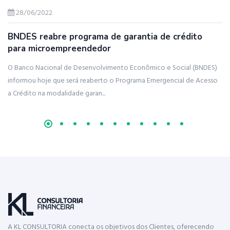
28/06/2022
BNDES reabre programa de garantia de crédito
J
para microempreendedor
n
O Banco Nacional de Desenvolvimento Econômico e Social (BNDES)
Do
informou hoje que será reaberto o Programa Emergencial de Acesso
in
a Crédito na modalidade garan...
co
A KL CONSULTORIA conecta os objetivos dos Clientes, oferecendo