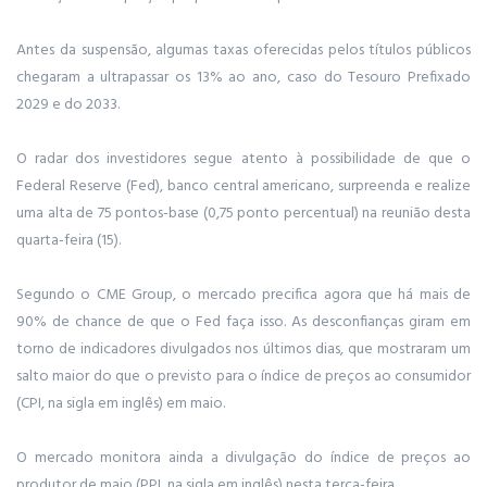
Antes da suspensão, algumas taxas oferecidas pelos títulos públicos
chegaram a ultrapassar os 13% ao ano, caso do Tesouro Prefixado
2029 e do 2033.
O radar dos investidores segue atento à possibilidade de que o
Federal Reserve (Fed), banco central americano, surpreenda e realize
uma alta de 75 pontos-base (0,75 ponto percentual) na reunião desta
quarta-feira (15).
Segundo o CME Group, o mercado precifica agora que há mais de
90% de chance de que o Fed faça isso. As desconfianças giram em
torno de indicadores divulgados nos últimos dias, que mostraram um
salto maior do que o previsto para o índice de preços ao consumidor
(CPI, na sigla em inglês) em maio.
O mercado monitora ainda a divulgação do índice de preços ao
produtor de maio (PPI, na sigla em inglês) nesta terça-feira.