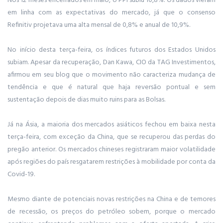
Nos 12 meses encerrados em maio, o PPI subiu 10,8%. Os dados vieram
em linha com as expectativas do mercado, já que o consenso
Refinitiv projetava uma alta mensal de 0,8% e anual de 10,9%.
No início desta terça-feira, os índices futuros dos Estados Unidos
subiam. Apesar da recuperação, Dan Kawa, CIO da TAG Investimentos,
afirmou em seu blog que o movimento não caracteriza mudança de
tendência e que é natural que haja reversão pontual e sem
sustentação depois de dias muito ruins para as Bolsas.
Já na Ásia, a maioria dos mercados asiáticos fechou em baixa nesta
terça-feira, com exceção da China, que se recuperou das perdas do
pregão anterior. Os mercados chineses registraram maior volatilidade
após regiões do país resgatarem restrições à mobilidade por conta da
Covid-19.
Mesmo diante de potenciais novas restrições na China e de temores
de recessão, os preços do petróleo sobem, porque o mercado